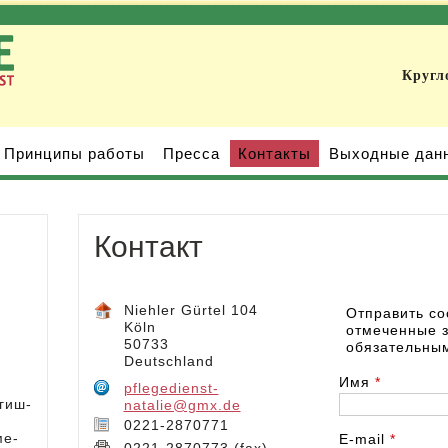
Кругл
Принципы работы
Пресса
Контакты
Выходные дан
Контакт
Niehler Gürtel 104
Отправить со
Köln
отмеченные з
50733
обязательны
Deutschland
Имя
*
pflegedienst-
гиш-
natalie@gmx.de
0221-2870771
ме-
E-mail
*