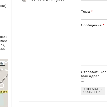
0221-2870773 (fax)
,
ине)
Тема
*
Сообщение
*
онной
ппес
s),
ава
Отправить коп
ваш адрес
ОТПРАВИТЬ
СООБЩЕНИЕ