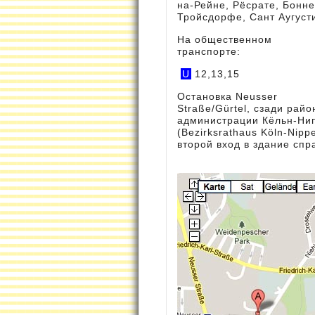
на-Рейне, Рёсрате, Бонне
Тройсдорфе, Сант Аугуст
На общественном
транспорте:
U
12,13,15
Остановка Neusser
Straße/Gürtel, сзади рай
администрации Кёльн-Ни
(Bezirksrathaus Köln-Nippe
второй вход в здание спр